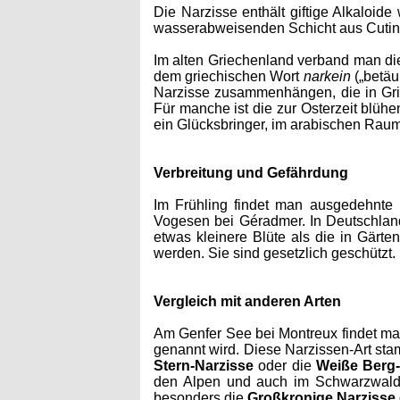
Die Narzisse enthält giftige Alkaloid
wasserabweisenden Schicht aus Cutin. 
Im alten Griechenland verband man die 
dem griechischen Wort
narkein
(„betäu
Narzisse zusammenhängen, die in Gri
Für manche ist die zur Osterzeit blühe
ein Glücksbringer, im arabischen Raum
Verbreitung und Gefährdung
Im Frühling findet man ausgedehnte
Vogesen bei Géradmer. In Deutschland
etwas kleinere Blüte als die in Gärte
werden. Sie sind gesetzlich geschützt.
Vergleich mit anderen Arten
Am Genfer See bei Montreux findet ma
genannt wird. Diese Narzissen-Art stam
Stern-Narzisse
oder die
Weiße Berg-
den Alpen und auch im Schwarzwald v
besonders die
Großkronige Narzisse