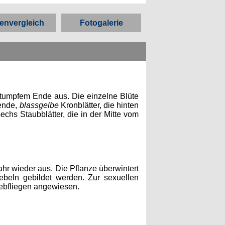
envergleich
Fotogalerie
t stumpfem Ende aus. Die einzelne Blüte
hende,
blassgelbe
Kronblätter, die hinten
sechs Staubblätter, die in der Mitte vom
ahr wieder aus. Die Pflanze überwintert
ebeln gebildet werden. Zur sexuellen
ebfliegen angewiesen.