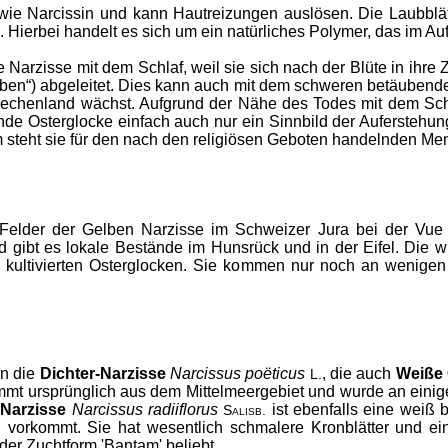
e wie Narcissin und kann Hautreizungen auslösen. Die Laubblä
Hierbei handelt es sich um ein natürliches Polymer, das im Auf
Narzisse mit dem Schlaf, weil sie sich nach der Blüte in ihre
ben“) abgeleitet. Dies kann auch mit dem schweren betäubend
echenland wächst. Aufgrund der Nähe des Todes mit dem Schla
nde Osterglocke einfach auch nur ein Sinnbild der Auferstehung 
 steht sie für den nach den religiösen Geboten handelnden Me
 Felder der Gelben Narzisse im Schweizer Jura bei der Vue
 gibt es lokale Bestände im Hunsrück und in der Eifel. Die
n kultivierten Osterglocken. Sie kommen nur noch an wenigen 
n die
Dichter-Narzisse
Narcissus poëticus
, die auch
Weiße 
L.
mt ursprünglich aus dem Mittelmeergebiet und wurde an einigen 
Narzisse
Narcissus radiiflorus
ist ebenfalls eine weiß b
Salisb.
orkommt. Sie hat wesentlich schmalere Kronblätter und ein
der Zuchtform 'Bantam' beliebt.