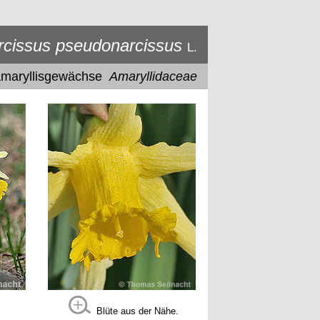
rcissus pseudonarcissus
L.
maryllisgewächse
Amaryllidaceae
Blüte aus der Nähe.