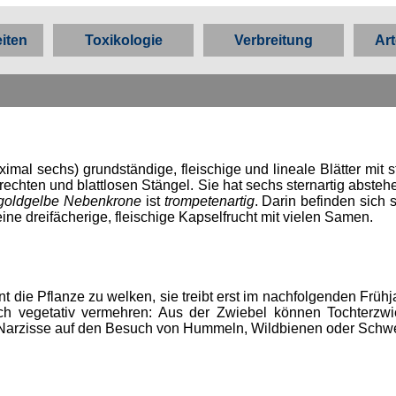
iten
Toxikologie
Verbreitung
Art
ximal sechs) grundständige, fleischige und lineale Blätter mi
frechten und blattlosen Stängel. Sie hat sechs sternartig abste
goldgelbe Nebenkrone
ist
trompetenartig
. Darin befinden sich 
ine dreifächerige, fleischige Kapselfrucht mit vielen Samen.
die Pflanze zu welken, sie treibt erst im nachfolgenden Frühj
h vegetativ vermehren: Aus der Zwiebel können Tochterzwi
 Narzisse auf den Besuch von Hummeln, Wildbienen oder Schw