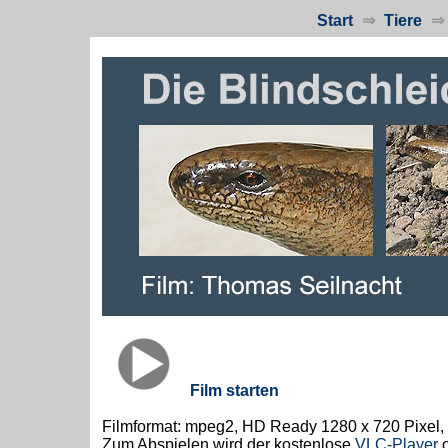
Start
⇒
Tiere
⇒
Film starten
Filmformat: mpeg2, HD Ready 1280 x 720 Pixel,
Zum Abspielen wird der kostenlose
VLC-Player
o