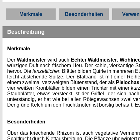
Merkmale
Besonderheiten
Verwe
Beschreibung
Merkmale
Der
Waldmeister
wird auch
Echter Waldmeister
,
Wohlrie
würzigen Duft nach frischem Heu. Der kahle, vierkantige St
hervor. Die
lanzettlichen
Blätter bilden Quirle in mehreren E
leicht abstehende Spitze. Der Blattrand ist mit einer Reih
einem zweimal verzweigten Blütenstand, der als
Pleiocha
vier weißen Kronblätter bilden einen Trichter mit einer
kur
Staubblätter, etwas versteckt ist der Griffel, der sich na
unterständig, er hat wie bei allen Rötegewächsen zwei ve
Der grüne Kelch um den Fruchtknoten ist borstig behaart. Es 
Besonderheiten
Über das kriechende Rhizom ist auch vegetative Vermehru
Spaltfrucht durch Klettausbreitung. Die Pflanze überwinter