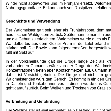
Winter nicht abgeworfen und im Frühjahr ersetzt. Waldmei
Nahrungsgrundlage. Er kann auch von Rostpilzen befallen 
Geschichte und Verwendung
Der Waldmeister galt seit jeher als Frühjahrsbote, dem m
heidnischen Waldgöttern zurück. Später nannte man ihn au
um die Geburt zu erleichtern. Waldmeister wurde auch als
Wandalbertus aus dem Kloster Prüm in der Eifel erfand i
stärken soll. Die Bowle kann folgendermaßen hergestellt
füllt mit Sekt auf.
In der Volksheilkunde galt die Droge lange Zeit als k
vorhandenen Cumarins wäre von der Droge des Waldmeis
Konzentrationen treten aber Kopfschmerzen auf. Cumarin 
daher ist Vorsicht geboten. Die Droge darf nicht im g
Waldmeister den würzigen Geruch. Es kommt in einigen Gr
in Datteln und Tonkabohnen vor. In diesen wurde das Cum
geht darauf zurück. Beim Welken und Trocknen von Gras spal
Verbreitung und Gefährdung
Der Waldmeister ist weit verbreitet, sein Bestand ist nicht ge