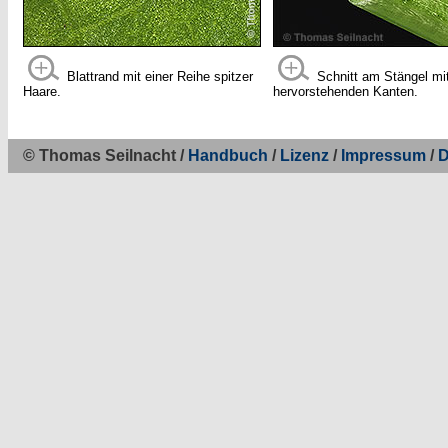
Blattrand mit einer Reihe spitzer
Schnitt am Stängel mit
Haare.
hervorstehenden Kanten.
© Thomas Seilnacht /
Handbuch
/
Lizenz
/
Impressum
/
D